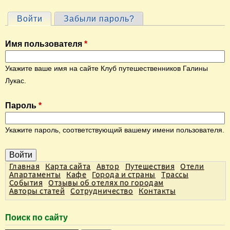
Войти
(активная вкладка)
Забыли пароль?
Г
л
Имя пользователя
*
а
в
Укажите ваше имя на сайте Клуб путешественников Галины
н
Лукас.
ы
Пароль
*
е
в
Укажите пароль, соответствующий вашему имени пользователя.
к
л
а
Главная
Карта сайта
Автор
Путешествия
Отели
Апартаменты
Кафе
Города и страны
Трассы
д
События
Отзывы об отелях по городам
Авторы статей
Сотрудничество
Контакты
к
и
Поиск по сайту