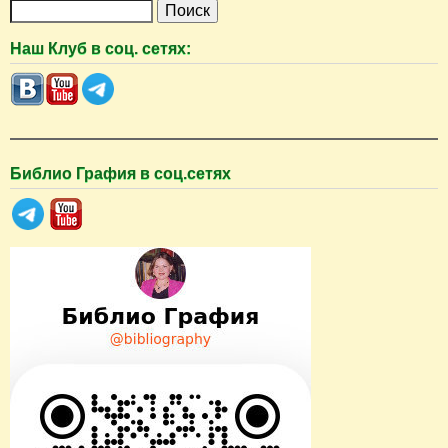
П
о
Наш Клуб в соц. сетях:
и
с
к
Библио Графия в соц.сетях