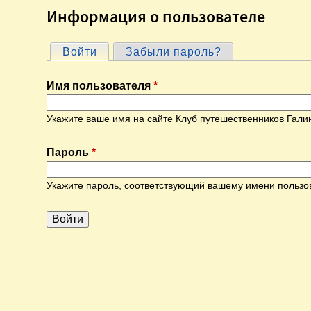
Информация о пользователе
Войти
(активная вкладка)
Забыли пароль?
Г
Имя пользователя
*
л
Укажите ваше имя на сайте Клуб путешественников Гали
а
Пароль
*
в
Укажите пароль, соответствующий вашему имени пользо
н
ы
е
в