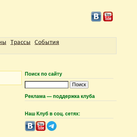
аны
Трассы
События
Поиск по сайту
П
о
Реклама — поддержка клуба
и
с
Наш Клуб в соц. сетях:
к