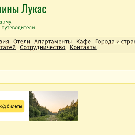
лины Лукас
дому!
, путеводители
вия
Отели
Апартаменты
Кафе
Города и стр
статей
Сотрудничество
Контакты