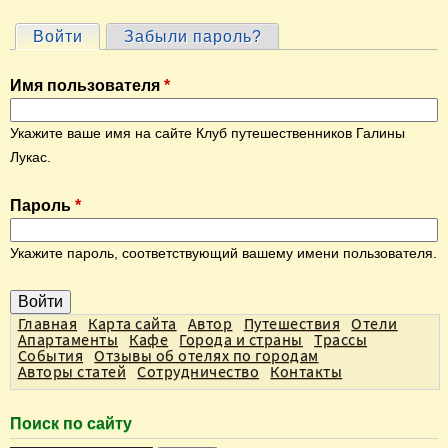
Войти
(активная вкладка)
Забыли пароль?
Г
л
Имя пользователя
*
а
в
Укажите ваше имя на сайте Клуб путешественников Галины
н
Лукас.
ы
Пароль
*
е
в
Укажите пароль, соответствующий вашему имени пользователя.
к
л
а
Главная
Карта сайта
Автор
Путешествия
Отели
Апартаменты
Кафе
Города и страны
Трассы
д
События
Отзывы об отелях по городам
Авторы статей
Сотрудничество
Контакты
к
и
Поиск по сайту