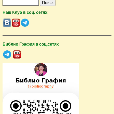
П
о
Наш Клуб в соц. сетях:
и
с
к
Библио Графия в соц.сетях